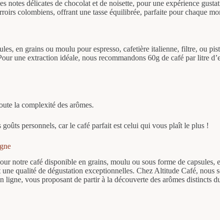
 notes délicates de chocolat et de noisette, pour une expérience gustati
rroirs colombiens, offrant une tasse équilibrée, parfaite pour chaque mo
es, en grains ou moulu pour espresso, cafetière italienne, filtre, ou pi
 Pour une extraction idéale, nous recommandons 60g de café par litre d’
toute la complexité des arômes.
ûts personnels, car le café parfait est celui qui vous plaît le plus !
igne
r notre café disponible en grains, moulu ou sous forme de capsules, et 
 une qualité de dégustation exceptionnelles. Chez Altitude Café, nous s
 en ligne, vous proposant de partir à la découverte des arômes distincts