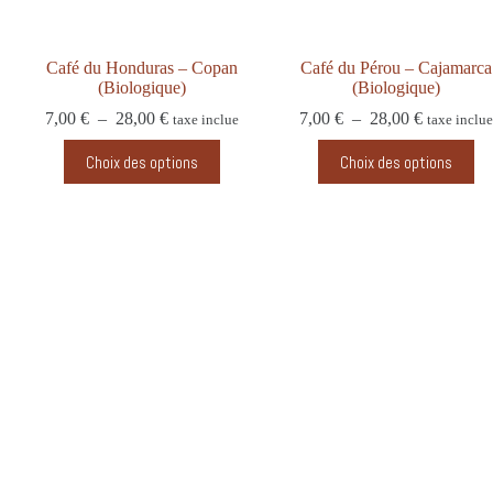
Café du Honduras – Copan
Café du Pérou – Cajamarca
(Biologique)
(Biologique)
7,00
€
–
28,00
€
7,00
€
–
28,00
€
taxe inclue
taxe inclue
Choix des options
Choix des options