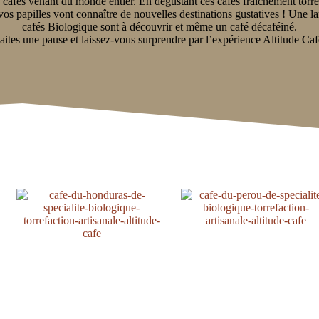
s cafés venant du monde entier. En dégustant ces cafés fraîchement torré
vos papilles vont connaître de nouvelles destinations gustatives ! Une l
cafés Biologique sont à découvrir et même un café décaféiné.
aites une pause et laissez-vous surprendre par l’expérience Altitude Caf