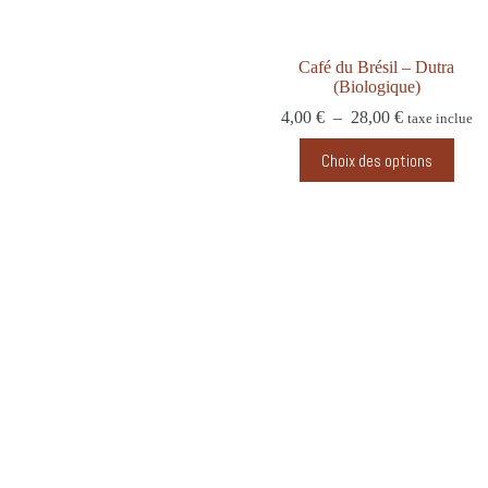
Café du Brésil – Dutra
(Biologique)
4,00
€
–
28,00
€
taxe inclue
Choix des options